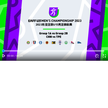
00:00
/
00:00