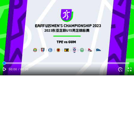
00:00
/
00:00