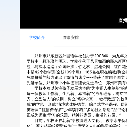
直
学校简介
赛事安排
郑州市郑东新区外国语学校创办于2008年，为九
学校中一颗璀璨的明珠。学校坐落于风景如画的郑东新区
熊儿河流水潺潺；众园环拱，竹之林、湿地公园、红白花公
中部42个教学班(全校109个班)，165名在职在编教师(全
凭借拼搏与毅力跑出了激情与速度----荣获了首届全国
先进单位、郑州市中小学德育建设先进单位、郑州市美育
学校本着以关注孩子发展为本的“为幸福人生奠基”的
每一位教师工作着、生活着、幸福着”的办学理念，确立“
齐，立己达人”的校训，树立“笃学求真 ， 敏行致远”的校
成”的学风，形成“情境式体验德育、综合式学科课程、层
英语课”“智慧双语课”“少年读书课”“多彩社团活动”“品书
正成为师生“学习的乐园、精神的家园，生活的花园。”
目前，学校正在朝着“学校管理人文化 、 教学水平优
化”，努力将学校塑造成为“一所深入人心的温暖的学校，