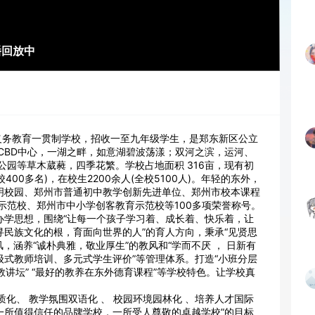
播回放中
年义务教育一贯制学校，招收一至九年级学生，是郑东新区公立
CBD中心，一湖之畔，如意湖碧波荡漾；双河之滨，运河、
园等草木葳蕤，四季花繁。学校占地面积 316亩，现有初
校400多名)，在校生2200余人(全校5100人)。年轻的东外，
文明校园、郑州市普通初中教学创新先进单位、郑州市校本课程
示范校、郑州市中小学创客教育示范校等100多项荣誉称号。
办学思想，围绕“让每一个孩子学习着、成长着、快乐着，让
寻民族文化的根，育面向世界的人”的育人方向，秉承“见贤思
风，涵养“诚朴典雅，敬业厚生”的教风和“学而不厌 ， 日新有
级式教师培训、多元式学生评价”等管理体系。打造“小班分层
论教讲坛” “最好的教养在东外德育课程”等学校特色。让学校真
质化、 教学氛围双语化 、 校园环境园林化 、培养人才国际
一所值得信任的品牌学校，一所受人尊敬的卓越学校”的目标