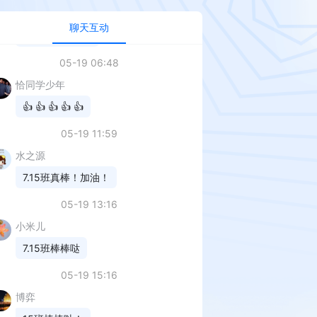
阿尔皮纳袋鼠蔡东升
聊天互动
七四班，一等奖
05-19 06:48
恰同学少年
👍 👍 👍 👍 👍
05-19 11:59
水之源
7.15班真棒！加油！
05-19 13:16
小米儿
7.15班棒棒哒
05-19 15:16
博弈